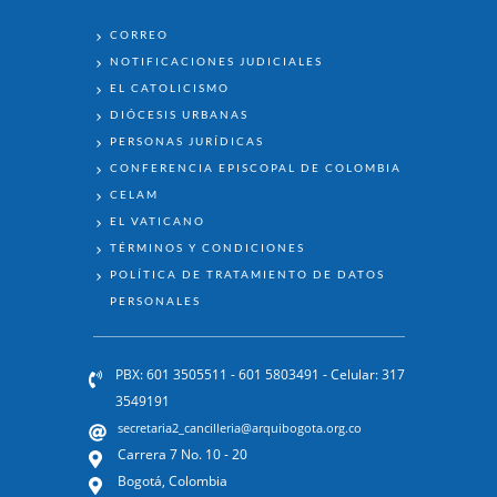
ENLACES
CORREO
NOTIFICACIONES JUDICIALES
EL CATOLICISMO
DIÓCESIS URBANAS
PERSONAS JURÍDICAS
CONFERENCIA EPISCOPAL DE COLOMBIA
CELAM
EL VATICANO
TÉRMINOS Y CONDICIONES
POLÍTICA DE TRATAMIENTO DE DATOS
PERSONALES
PBX: 601 3505511 - 601 5803491 - Celular: 317
3549191
secretaria2_cancilleria@arquibogota.org.co
Carrera 7 No. 10 - 20
Bogotá, Colombia