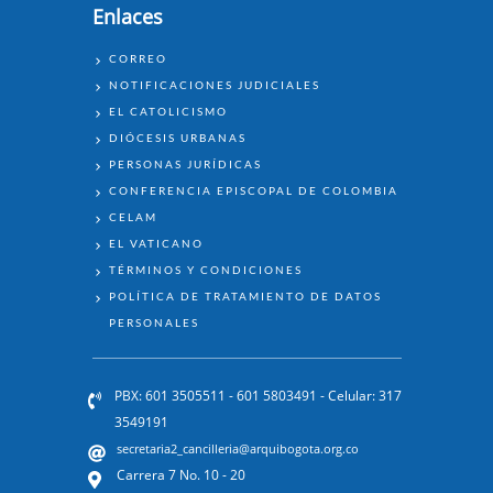
Enlaces
ENLACES
CORREO
NOTIFICACIONES JUDICIALES
EL CATOLICISMO
DIÓCESIS URBANAS
PERSONAS JURÍDICAS
CONFERENCIA EPISCOPAL DE COLOMBIA
CELAM
EL VATICANO
TÉRMINOS Y CONDICIONES
POLÍTICA DE TRATAMIENTO DE DATOS
PERSONALES
PBX: 601 3505511 - 601 5803491 - Celular: 317
3549191
secretaria2_cancilleria@arquibogota.org.co
Carrera 7 No. 10 - 20