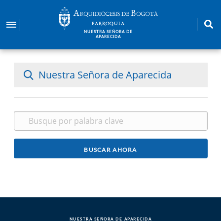
Pasar
al
PARROQUIA
contenido
NUESTRA SEÑORA DE
APARECIDA
principal
Nuestra Señora de Aparecida
NUESTRA SEÑORA DE APARECIDA