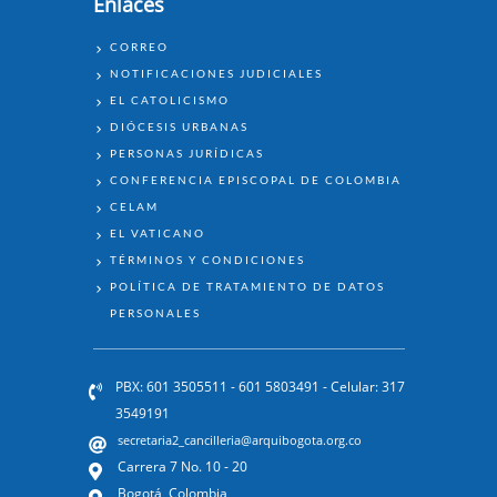
Enlaces
ENLACES
CORREO
NOTIFICACIONES JUDICIALES
EL CATOLICISMO
DIÓCESIS URBANAS
PERSONAS JURÍDICAS
CONFERENCIA EPISCOPAL DE COLOMBIA
CELAM
EL VATICANO
TÉRMINOS Y CONDICIONES
POLÍTICA DE TRATAMIENTO DE DATOS
PERSONALES
PBX: 601 3505511 - 601 5803491 - Celular: 317
3549191
secretaria2_cancilleria@arquibogota.org.co
Carrera 7 No. 10 - 20
Bogotá, Colombia