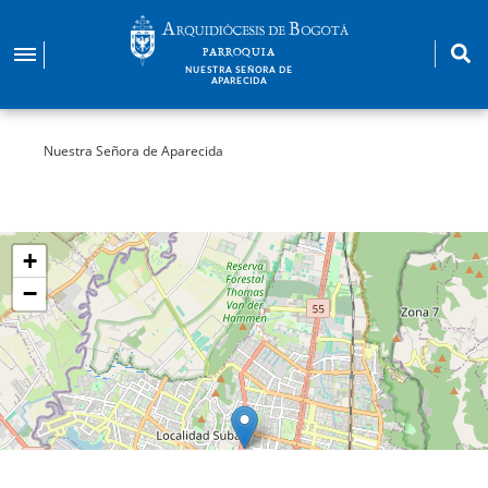
Pasar
al
PARROQUIA
contenido
NUESTRA SEÑORA DE
APARECIDA
principal
Nuestra Señora de Aparecida
+
−