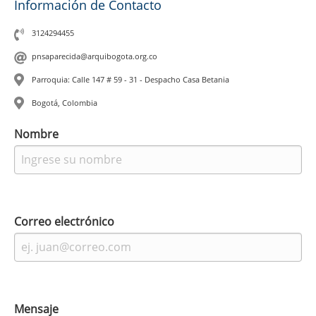
Información de Contacto
3124294455
pnsaparecida@arquibogota.org.co
Parroquia: Calle 147 # 59 - 31 - Despacho Casa Betania
Bogotá, Colombia
Leaflet
|
©
OpenStreetMap
contributors
Nombre
Correo electrónico
Mensaje