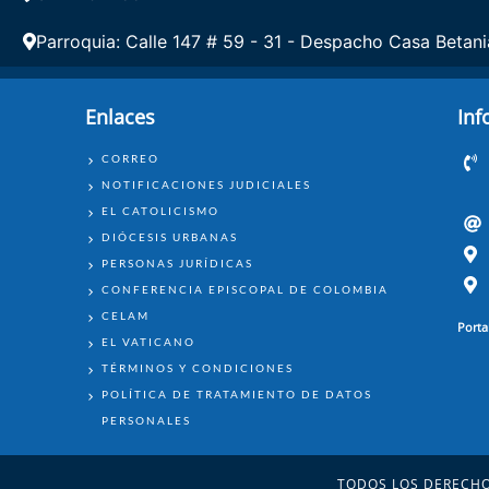
Parroquia: Calle 147 # 59 - 31 - Despacho Casa Betani
Enlaces
Inf
ENLACES
CORREO
NOTIFICACIONES JUDICIALES
EL CATOLICISMO
DIÓCESIS URBANAS
PERSONAS JURÍDICAS
CONFERENCIA EPISCOPAL DE COLOMBIA
CELAM
Porta
EL VATICANO
TÉRMINOS Y CONDICIONES
POLÍTICA DE TRATAMIENTO DE DATOS
PERSONALES
TODOS LOS DERECHO