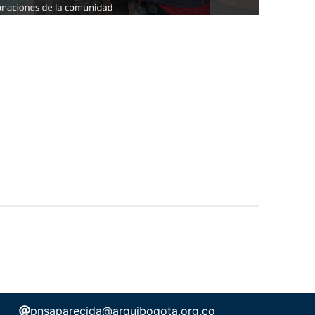
pnsaparecida@arquibogota.org.co