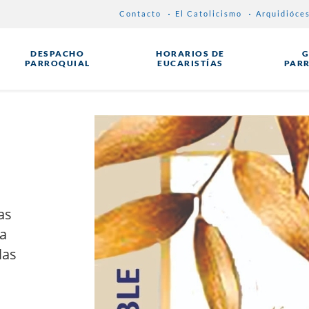
Contacto
El Catolicismo
Arquidióce
DESPACHO
HORARIOS DE
G
PARROQUIAL
EUCARISTÍAS
PAR
as
a
las