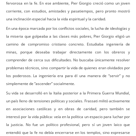
fervorosa en la fe. En ese ambiente, Pier Giorgio creció como un joven
corriente, con estudios, amistades y pasatiempos, pero pronto mostró
una inclinación especial hacia la vida espiritual y la caridad.
En una época marcada por los conflictos sociales, la lucha de ideologías y
la miseria que golpeaba a las clases más pobres, Pier Giorgio eligió un
camino de compromiso cristiano concreto. Estudiaba ingeniería de
minas, porque deseaba trabajar directamente con los obreros y
comprender de cerca sus dificultades. No buscaba únicamente resolver
problemas técnicos, sino compartir la vida de quienes eran olvidados por
los poderosos. La ingeniería era para él una manera de “servir” y no
simplemente de “ascender” socialmente.
Su vida se desarrolló en la Italia posterior a la Primera Guerra Mundial,
un país lleno de tensiones políticas y sociales. Frassati militó activamente
en asociaciones católicas y en obras de caridad, pero también se
interesó por la vida pública: veía en la política un espacio para luchar por
la justicia. No fue un político profesional, pero sí un joven laico que
entendió que la fe no debía encerrarse en los templos, sino expresarse