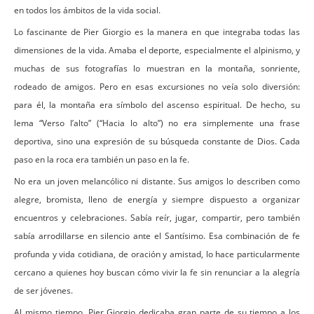
en todos los ámbitos de la vida social.
Lo fascinante de Pier Giorgio es la manera en que integraba todas las
dimensiones de la vida. Amaba el deporte, especialmente el alpinismo, y
muchas de sus fotografías lo muestran en la montaña, sonriente,
rodeado de amigos. Pero en esas excursiones no veía solo diversión:
para él, la montaña era símbolo del ascenso espiritual. De hecho, su
lema “Verso l’alto” (“Hacia lo alto”) no era simplemente una frase
deportiva, sino una expresión de su búsqueda constante de Dios. Cada
paso en la roca era también un paso en la fe.
No era un joven melancólico ni distante. Sus amigos lo describen como
alegre, bromista, lleno de energía y siempre dispuesto a organizar
encuentros y celebraciones. Sabía reír, jugar, compartir, pero también
sabía arrodillarse en silencio ante el Santísimo. Esa combinación de fe
profunda y vida cotidiana, de oración y amistad, lo hace particularmente
cercano a quienes hoy buscan cómo vivir la fe sin renunciar a la alegría
de ser jóvenes.
Al mismo tiempo, Pier Giorgio dedicaba gran parte de su tiempo a los