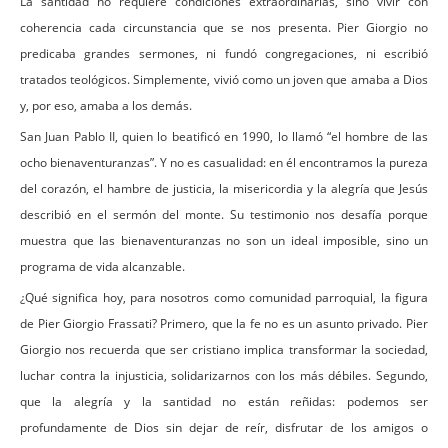
La santidad no requiere condiciones extraordinarias, sino vivir con
coherencia cada circunstancia que se nos presenta. Pier Giorgio no
predicaba grandes sermones, ni fundó congregaciones, ni escribió
tratados teológicos. Simplemente, vivió como un joven que amaba a Dios
y, por eso, amaba a los demás.
San Juan Pablo II, quien lo beatificó en 1990, lo llamó “el hombre de las
ocho bienaventuranzas”. Y no es casualidad: en él encontramos la pureza
del corazón, el hambre de justicia, la misericordia y la alegría que Jesús
describió en el sermón del monte. Su testimonio nos desafía porque
muestra que las bienaventuranzas no son un ideal imposible, sino un
programa de vida alcanzable.
¿Qué significa hoy, para nosotros como comunidad parroquial, la figura
de Pier Giorgio Frassati? Primero, que la fe no es un asunto privado. Pier
Giorgio nos recuerda que ser cristiano implica transformar la sociedad,
luchar contra la injusticia, solidarizarnos con los más débiles. Segundo,
que la alegría y la santidad no están reñidas: podemos ser
profundamente de Dios sin dejar de reír, disfrutar de los amigos o