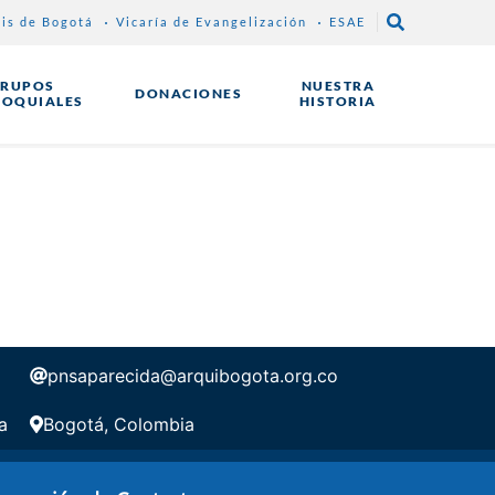
sis de Bogotá
Vicaría de Evangelización
ESAE
RUPOS
NUESTRA
DONACIONES
ROQUIALES
HISTORIA
pnsaparecida@arquibogota.org.co
a
Bogotá, Colombia