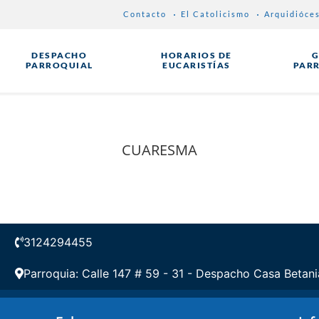
Contacto
El Catolicismo
Arquidióce
DESPACHO
HORARIOS DE
G
PARROQUIAL
EUCARISTÍAS
PAR
CUARESMA
3124294455
Parroquia: Calle 147 # 59 - 31 - Despacho Casa Betani