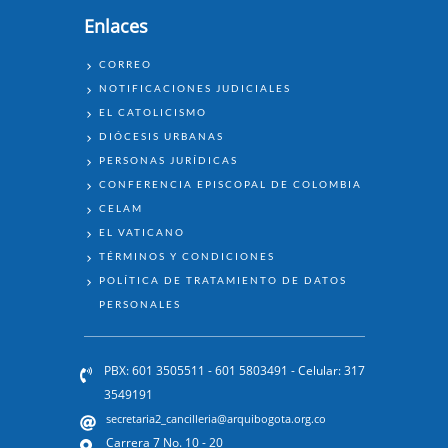
Enlaces
ENLACES
CORREO
NOTIFICACIONES JUDICIALES
EL CATOLICISMO
DIÓCESIS URBANAS
PERSONAS JURÍDICAS
CONFERENCIA EPISCOPAL DE COLOMBIA
CELAM
EL VATICANO
TÉRMINOS Y CONDICIONES
POLÍTICA DE TRATAMIENTO DE DATOS
PERSONALES
PBX: 601 3505511 - 601 5803491 - Celular: 317
3549191
secretaria2_cancilleria@arquibogota.org.co
Carrera 7 No. 10 - 20