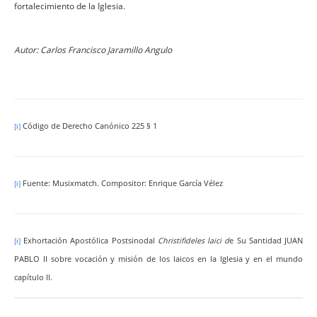
fortalecimiento de la Iglesia.
Autor: Carlos Francisco Jaramillo Angulo
Código de Derecho Canónico
225 § 1
[i]
Fuente: Musixmatch. Compositor: Enrique García Vélez
[i]
Exhortación Apostólica Postsinodal
Christifideles laici d
e Su Santidad JUAN
[i]
PABLO II sobre vocación y misión de los laicos en la Iglesia y en el mundo
capítulo II.