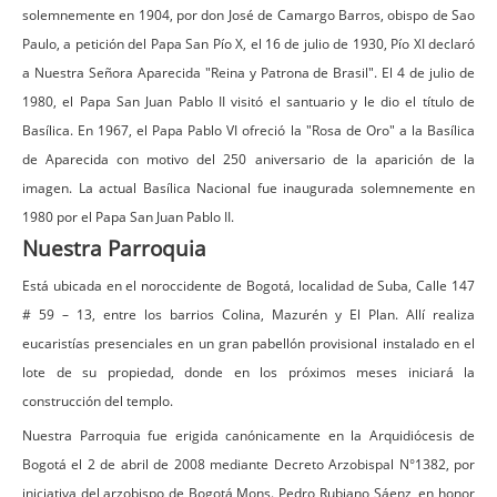
solemnemente en 1904, por don José de Camargo Barros, obispo de Sao
Paulo, a petición del Papa San Pío X, el 16 de julio de 1930, Pío XI declaró
a Nuestra Señora Aparecida "Reina y Patrona de Brasil". El 4 de julio de
1980, el Papa San Juan Pablo II visitó el santuario y le dio el título de
Basílica. En 1967, el Papa Pablo VI ofreció la "Rosa de Oro" a la Basílica
de Aparecida con motivo del 250 aniversario de la aparición de la
imagen. La actual Basílica Nacional fue inaugurada solemnemente en
1980 por el Papa San Juan Pablo II.
Nuestra Parroquia
Está ubicada en el noroccidente de Bogotá, localidad de Suba, Calle 147
# 59 – 13, entre los barrios Colina, Mazurén y El Plan. Allí realiza
eucaristías presenciales en un gran pabellón provisional instalado en el
lote de su propiedad, donde en los próximos meses iniciará la
construcción del templo.
Nuestra Parroquia fue erigida canónicamente en la Arquidiócesis de
Bogotá el 2 de abril de 2008 mediante Decreto Arzobispal N°1382, por
iniciativa del arzobispo de Bogotá Mons. Pedro Rubiano Sáenz, en honor