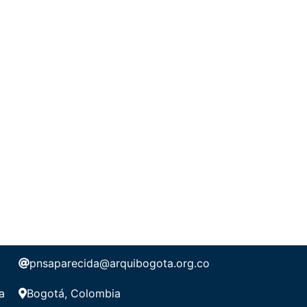
pnsaparecida@arquibogota.org.co
a
Bogotá, Colombia