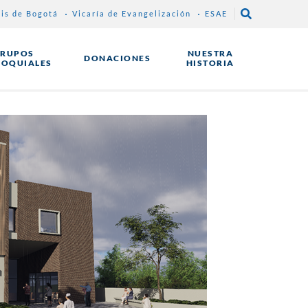
sis de Bogotá
Vicaría de Evangelización
ESAE
RUPOS
NUESTRA
DONACIONES
ROQUIALES
HISTORIA