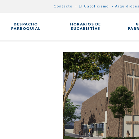
Contacto
El Catolicismo
Arquidióce
DESPACHO
HORARIOS DE
G
PARROQUIAL
EUCARISTÍAS
PAR
D